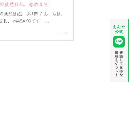
Oの徒然日記、始めます．
Oの徒然日記】 第1回 こんにちは．
、 MASAKOです． ...
えんや公
式LINE
＠