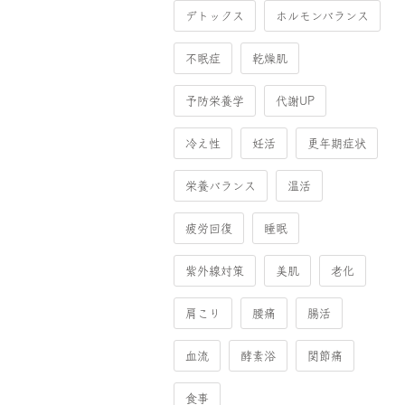
デトックス
ホルモンバランス
不眠症
乾燥肌
予防栄養学
代謝UP
冷え性
妊活
更年期症状
栄養バランス
温活
疲労回復
睡眠
紫外線対策
美肌
老化
肩こり
腰痛
腸活
血流
酵素浴
関節痛
食事