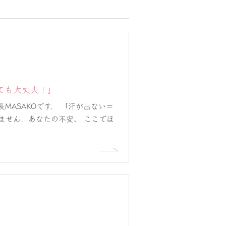
ても大丈夫！」
MASAKOです． 「汗が出ない＝
ません．あなたの不安、 ここでほ