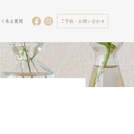
よくある質問
ご予約・お問い合わせ
酵素
酵素
浴え
浴え
んや
んや
の
の
facebook
Instagram