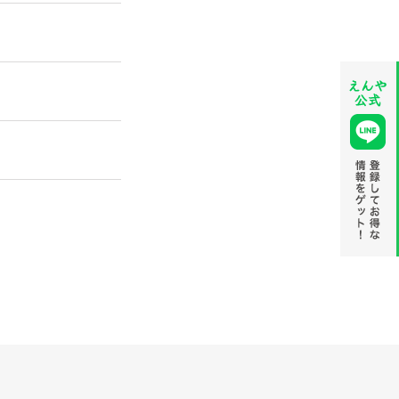
えんや公
式LINE
＠