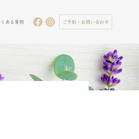
よくある質問
ご予約・お問い合わせ
酵素
酵素
浴え
浴え
んや
んや
の
の
facebook
Instagram