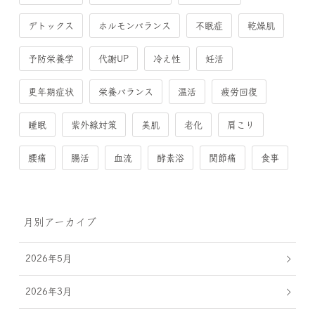
デトックス
ホルモンバランス
不眠症
乾燥肌
予防栄養学
代謝UP
冷え性
妊活
更年期症状
栄養バランス
温活
疲労回復
睡眠
紫外線対策
美肌
老化
肩こり
腰痛
腸活
血流
酵素浴
関節痛
食事
月別アーカイブ
2026年5月
2026年3月